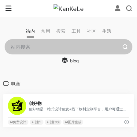
站内
常用
搜索
工具
社区
生活
blog
电商
0
创好物
创好物是一站式设计创意+线下物料定制平台，用户可通过海量免费模板和AI智能体进行设计创作，然后预览实物效果，最终完成下单。单件定制，套装定制，企业小批量/大批量采购，满足线下营销、品牌周边、宠物周边、应援物料、文创礼品、3D打印、非遗手工等多场景定制需求。涵盖名片、海报、展架、折页、画册、条幅、吧唧、手办、马克杯、冰箱贴、贴纸、亚克力、T恤服饰、各类袋子等众多品类 创好物、AI造物、小批量定制、一件起订、来图定制、个性定制、在线印刷、免费设计、免费模板、线下物料、3D打印、名片、海报印刷、展架定制、折页定制、画册印刷、条幅、吧唧定制、手办、杯子定制、冰箱贴、贴纸、亚克力定制、T恤服饰定制、帆布袋定制、手提袋定制
AI免费设计
AI创作
AI创好物
AI图片生成