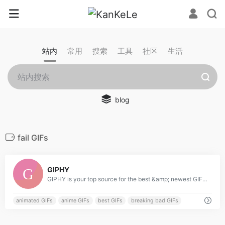
站内
常用
搜索
工具
社区
生活
blog
fail GIFs
0
GIPHY
GIPHY is your top source for the best &amp; newest GIFs &amp; Animated Stickers online. Find everything from funny GIFs, reaction GIFs, unique GIFs and more.
animated GIFs
anime GIFs
best GIFs
breaking bad GIFs