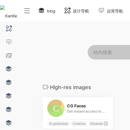
blog
设计导航
运营导航
High-res images
0
CG Faces
Get instant access to a diverse range of lifelike and highly detailed images. Download our collection in super sharp high resolution files for your creative projects.
AI generated
Creative
Detailed
Digital imager