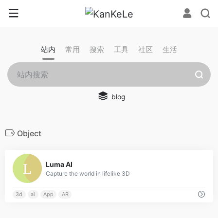
站内
常用
搜索
工具
社区
生活
blog
Object
0
Luma AI
Capture the world in lifelike 3D
3d
ai
App
AR