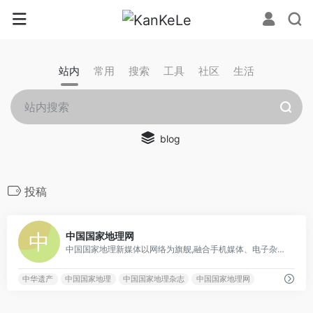
站内
常用
搜索
工具
社区
生活
blog
投稿
0
中国国家地理网
中国国家地理新媒体以网络为旗舰,融合手机媒体、电子杂志等新媒体形式,展现中国国家地理品牌的力量,打造中国第一家以专业地理百科知识为基础,线上线下为一体的多元化经营体系。主要经营门户网站、电子杂志、无线增值业务、广告传媒、线下活动、旅游房地产等项目。宗旨：阅古今,行天下,品生活！定位：最权威的地理资讯百科网站,最专业的深度旅游体验平台最具特色的互动社区
中华遗产
中国国家地理
中国国家地理杂志
中国国家地理网