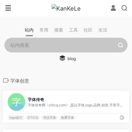
站内
常用
搜索
工具
社区
生活
blog
字体创意
0
字体传奇
字体传奇网（ziticq.com）,是以字体,logo,品牌,创意,字库字体设计为主,他们为了设计不抛弃,不放弃,旨在共同提高大家的设计水平,为设计而坚持！
logo设计
ZITICQ
书法字体
免费字体