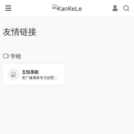
友情链接
学校
五恒系统
美广健康家专为别墅大宅提供机电一体化解决方案，涵盖五恒系统、瑞士森德、东芝空调、蒂升电梯及全屋给排水，热线：18581007555