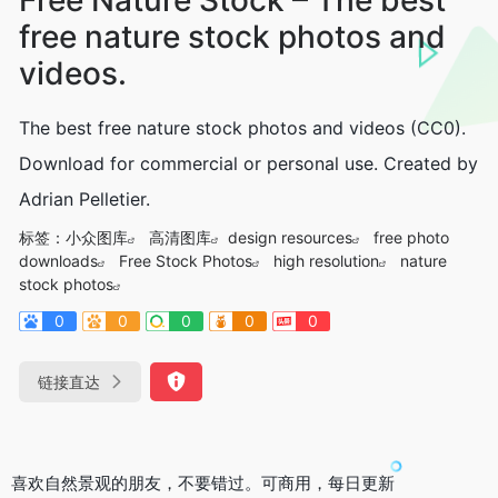
free nature stock photos and
videos.
The best free nature stock photos and videos (CC0).
Download for commercial or personal use. Created by
Adrian Pelletier.
标签：
小众图库
高清图库
design resources
free photo
downloads
Free Stock Photos
high resolution
nature
stock photos
0
0
0
0
0
链接直达
喜欢自然景观的朋友，不要错过。可商用，每日更新