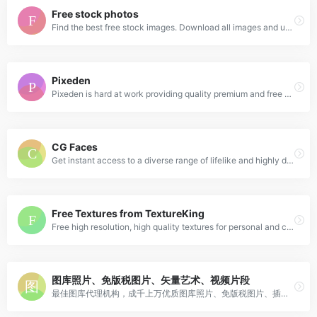
Free stock photos
Find the best free stock images. Download all images and use them in your projects.
Pixeden
Pixeden is hard at work providing quality premium and free web resources and graphic design templates. Enjoy!
CG Faces
Get instant access to a diverse range of lifelike and highly detailed images. Download our collection in super sharp high resolution files for your creative projects.
Free Textures from TextureKing
Free high resolution, high quality textures for personal and commercial use from TextureKing.
图库照片、免版税图片、矢量艺术、视频片段
最佳图库代理机构，成千上万优质图库照片、免版税图片、插图和矢量艺术，价格合理。