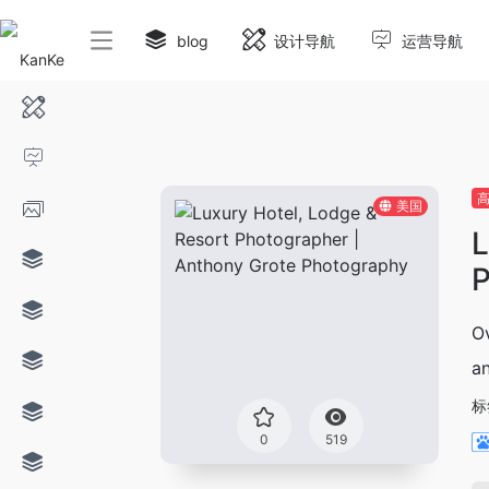
blog
设计导航
运营导航
美国
L
P
Ov
an
标
0
519