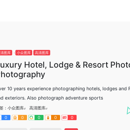
高清图库
小众图库
高清图库
uxury Hotel, Lodge & Resort Phot
hotography
er 10 years experience photographing hotels, lodges and Res
d exteriors. Also photograph adventure sports
签：
小众图库
高清图库
0
0
0
0
0