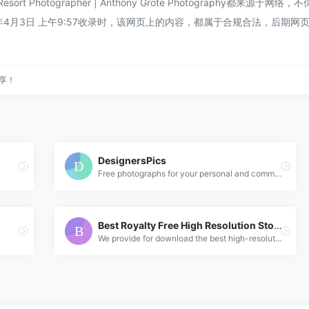
e & Resort Photographer | Anthony Grote Photogr
22年4月3日 上午9:57收录时，该网页上的内容，都属于合规合法，后
分享！
DesignersPics
Free photographs for your personal and commercial use. This includes Websites, Presentations, Brochures/Packaging/labels, HTML/PSD Templates, T-Shirts, Billboards/banners, Decoration in stores/offices/public areas...etc
Best Royalty Free High Resolution Stock Photos & Videos
We provide for download the best high-resolution images &amp; videos, all free for personal and commercial use. 6,000+ photos &amp; video. No attribution. CC0.