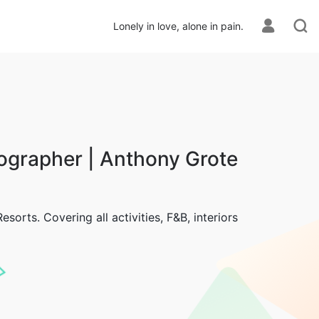
Lonely in love, alone in pain.
ographer | Anthony Grote
orts. Covering all activities, F&B, interiors