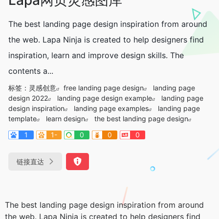
The best landing page design inspiration from around
the web. Lapa Ninja is created to help designers find
inspiration, learn and improve design skills. The
contents a...
标签：
灵感创意
free landing page design
landing page
design 2022
landing page design example
landing page
design inspiration
landing page examples
landing page
template
learn design
the best landing page design
1
1-
0
0
0
链接直达
The best landing page design inspiration from around
the web. Lapa Ninja is created to help designers find