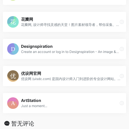
花瓣网
花瓣网, 设计师寻找灵感的天堂！图片素材领导者，帮你采集、发现网络上你喜欢的事物。你可以用它收集灵感,保存有用的素材,计划旅行,晒晒自己想要的东西
Designspiration
Create an account or log in to Designspiration - An image &amp; color search engine for creating mood boards and finding art, design, logos, photography, app &amp; ui inspiration
优设网官网
优设网 (uisdc.com) 是国内设计师入门到进阶的专业设计网站。设计内容全面及时，全网粉丝过千万。专注前沿设计趋势和设计方法论，拥有原创独家设计内容和设计师网站导航。提供灵感素材、UI设计、平面设计、网页设计、电商设计、设计软件、SDC网站推荐。
ArtStation
Just a moment...
暂无评论