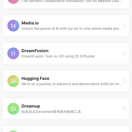
The swiftest Collaborative Annotation Tool for Website Design. Add comments directly on your website. Seamlessly integrates with project managers. Less ambiguous feedback, more notes with clarity.
Media.io
Unlock the power of AI with our all-in-one online media processing tools for video, audio, and image. Perfect for content creators, our tools include advanced features such as a video editor, object remover, and noise reducer to easily enhance your media. Try our AI-powered tools today and experience the future of creative editing!
DreamFusion
DreamFusion: Text-to-3D using 2D Diffusion
Hugging Face
We’re on a journey to advance and democratize artificial intelligence through open source and open science.
Dreamup
知名站点Deviantart发布的AI绘画工具