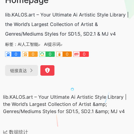
lib.KALOS.art – Your Ultimate Ai Artistic Style Library |
the World’s Largest Collection of Artist &
Genres/Mediums Styles for SD1.5, SD2.1 & MJ v4
标签：
AI人工智能
AI提示词
0
0
0
0
0
链接直达
lib.KALOS.art – Your Ultimate Ai Artistic Style Library |
the World’s Largest Collection of Artist &amp;
Genres/Mediums Styles for SD1.5, SD2.1 &amp; MJ v4
数据统计