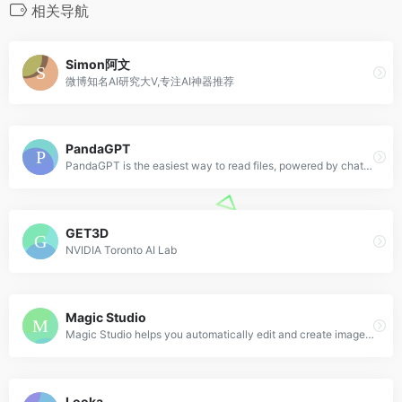
相关导航
Simon阿文
微博知名AI研究大V,专注AI神器推荐
PandaGPT
PandaGPT is the easiest way to read files, powered by chatGPT
GET3D
NVIDIA Toronto AI Lab
Magic Studio
Magic Studio helps you automatically edit and create images, using AI
Looka