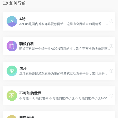
相关导航
A站
AcFun是国内首家弹幕视频网站，这里有全网独家动漫新番， 友好的弹幕氛围，有趣的UP主，好玩有科技感的虚拟偶像，年轻人都在用。
萌娘百科
萌娘百科是一个综合性ACGN百科站点，旨在完整准确收录动画、漫画、游戏、文学相关内容，以及青少年间流行的事物。任何人都可自由编辑！
虎牙
虎牙直播是以游戏直播为主的弹幕式互动直播平台，累计注册用户2亿，提供热门游戏直播、电竞赛事直播与游戏赛事直播，手游直播等。包含英雄联盟lol，王者荣耀，绝地求生，和平精英等游戏直播，lol、dota2、dnf等热门游戏直播以及单机游戏、手游等游戏直播。
不可能的世界
不可能,不可能的世界,不可能的世界小说,不可能的世界小说APP,不可能文学,武侠小说,仙侠小说,悬疑小说,都市小说,历史小说,军事小说,玄幻小说,言情小说,少年歌行,少年白马醉春风,暗河传,君有云
腾讯动漫