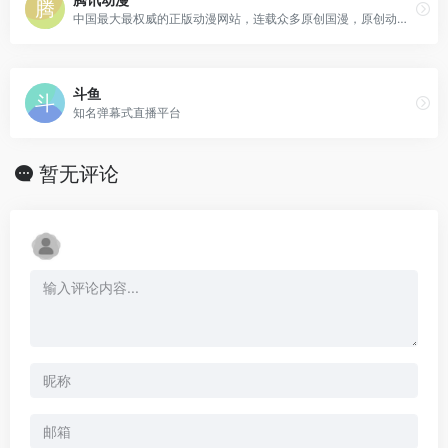
中国最大最权威的正版动漫网站，连载众多原创国漫，原创动画，正版日漫等海内外最热正版动漫内容，为上千万动漫爱好者提供漫画、动画、资讯、论坛一站式全方位动漫服务，为原创动漫作者提供最优质的创作成长环境，为中国动漫产业打造梦想舞台。热门动画|漫画：尸兄、中国惊奇先生、火影忍者、海贼王、大王饶命、三体等
斗鱼
知名弹幕式直播平台
暂无评论