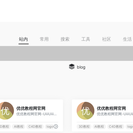
站内
常用
搜索
工具
社区
生活
blog
0
优优教程网官网
优优教程网官网
优优教程网官网-UiiiUiii.com，免费设计软件自学平台。为网友及设计人员提供原创平面、UI、网页、C4D、Sketch、动效等免费教程。提供软件下载安装教程。优设网旗下站点。
3D教程
AI教程
C4D教程
logo设计
3D教程
AI教程
C4D教程
lo