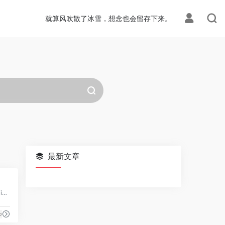
就算风吹散了冰雪，想念也会留存下来。
最新文章
0
优优教程网官网-UiiiUiii.com，免费设计软件自学平台。为网友及设计人员提供原创平面、UI、网页、C4D、Sketch、动效等免费教程。提供软件下载安装教程。优设网旗下站点。
go设计