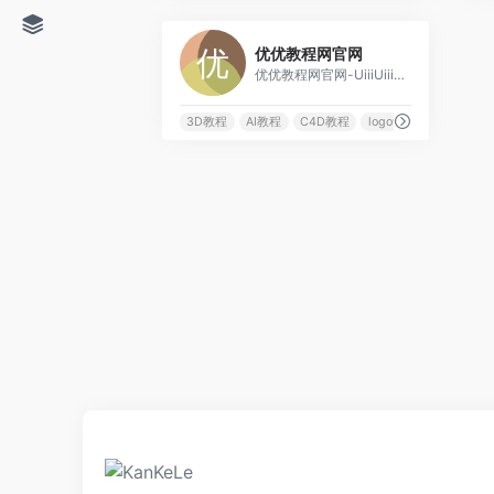
0
优优教程网官网
优优教程网官网-UiiiUiii.com，免费设计软件自学平台。为网友及设计人员提供原创平面、UI、网页、C4D、Sketch、动效等免费教程。提供软件下载安装教程。优设网旗下站点。
3D教程
AI教程
C4D教程
logo设计