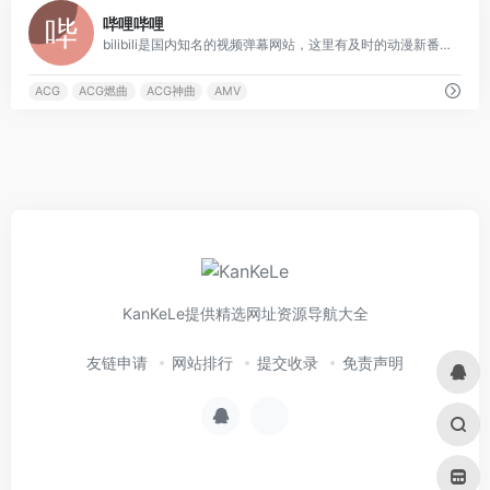
0
哔哩哔哩
bilibili是国内知名的视频弹幕网站，这里有及时的动漫新番，活跃的ACG氛围，有创意的Up主。大家可以在这里找到许多欢乐。
ACG
ACG燃曲
ACG神曲
AMV
KanKeLe提供精选网址资源导航大全
友链申请
网站排行
提交收录
免责声明