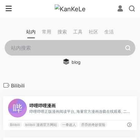
站内
常用
搜索
工具
社区
生活
blog
Bilibili
0
哔哩哔哩漫画
哔哩哔哩正版漫画阅读平台, 海量官方漫画连载在线观看, 二次元动漫迷的追漫神器, 热门漫画: 海贼王, 五等分的新娘, 约定的梦幻岛, 辉夜大小姐想让我告白 ~天才们的恋爱头脑战~, 关于我转生变成史莱姆这档事, 我的英雄学园, 修真聊天群, 乔乔的奇妙冒险, 斗罗大陆, 我家大师兄脑子有坑, 一拳超人, 灵能百分百, 铳梦等
Bilibili
bilibili 漫画官方网站
一拳超人
乔乔的奇妙冒险