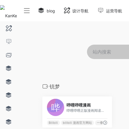
blog
设计导航
运营导航
铳梦
0
哔哩哔哩漫画
哔哩哔哩正版漫画阅读平台, 海量官方漫画连载在线观看, 二次元动漫迷的追漫神器, 热门漫画: 海贼王, 五等分的新娘, 约定的梦幻岛, 辉夜大小姐想让我告白 ~天才们的恋爱头脑战~, 关于我转生变成史莱姆这档事, 我的英雄学园, 修真聊天群, 乔乔的奇妙冒险, 斗罗大陆, 我家大师兄脑子有坑, 一拳超人, 灵能百分百, 铳梦等
Bilibili
bilibili 漫画官方网站
一拳超人
乔乔的奇