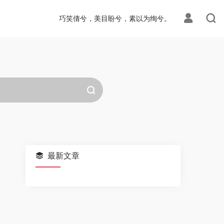
巧笑倩兮，美目盼兮，素以为绚兮。
最新文章