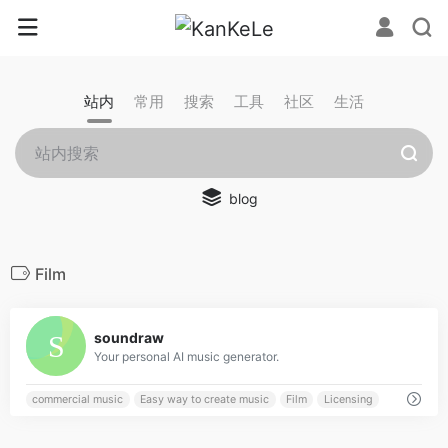
站内
常用
搜索
工具
社区
生活
blog
Film
0
soundraw
Your personal AI music generator.
commercial music
Easy way to create music
Film
Licensing