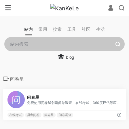
站内
常用
搜索
工具
社区
生活
blog
问卷星
0
问卷星
免费使用问卷星创建问卷调查、在线考试、360度评估等应用；问卷星提供2700万问卷调查模板；统计分析报告和原始答卷可免费下载；问卷星支持手机填写、微信群发、红包抽奖、自定义域名等功能；超过18亿人次在问卷星上填写问卷调查。
在线考试
调查问卷
问卷星
问卷调查