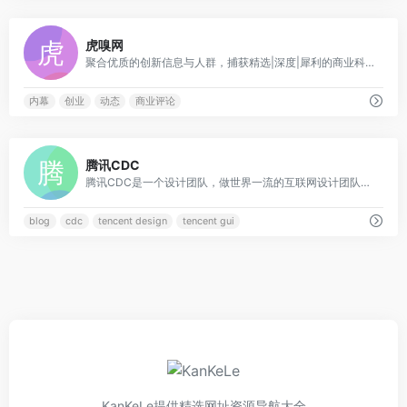
0
虎嗅网
聚合优质的创新信息与人群，捕获精选|深度|犀利的商业科技资讯。在虎嗅，不错过互联网的每个重要时刻。
内幕
创业
动态
商业评论
0
腾讯CDC
腾讯CDC是一个设计团队，做世界一流的互联网设计团队，为用户创造优质在线生活体验。CDC关注于互联网视觉设计、交互设计、用户研究、前端开发。
blog
cdc
tencent design
tencent gui
KanKeLe提供精选网址资源导航大全