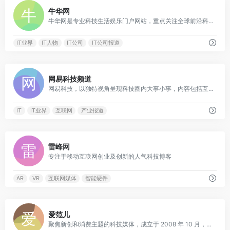
0
牛华网
牛华网是专业科技生活娱乐门户网站，重点关注全球前沿科技、游戏、电影娱乐及新潮数码，致力于提供实用接地气的产品产业资讯。
IT业界
IT人物
IT公司
IT公司报道
0
网易科技频道
网易科技，以独特视角呈现科技圈内大事小事，内容包括互联网、IT业界、通信、趋势、科技访谈等。
IT
IT业界
互联网
产业报道
0
雷峰网
专注于移动互联网创业及创新的人气科技博客
AR
VR
互联网媒体
智能硬件
0
爱范儿
聚焦新创和消费主题的科技媒体，成立于 2008 年 10 月，关注产品及体验，致力于“独立，前瞻，深入”的原创报道和分析评论，是国内唯一一家在产业和产品领域同时具有强势影响力的科技媒体。旗下现有 ifanr.com、SocialBase.cn、AppSolution、玩物志、创业及产品社区 MindStore 等多个细分领域的知名产品。