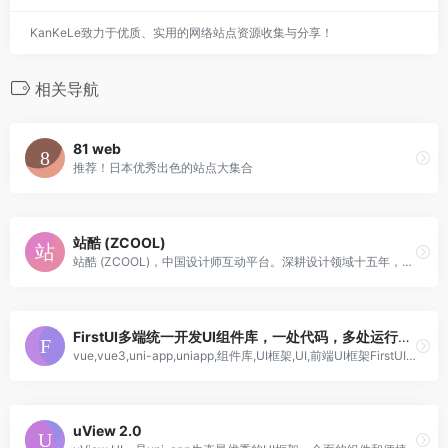
KanKeLe致力于优质、实用的网络站点资源收集与分享！
相关导航
81 web
推荐！日本优秀出色的站点大集合
站酷 (ZCOOL)
站酷 (ZCOOL)，中国设计师互动平台。深耕设计领域十五年，站酷聚集了1300万设计师、摄影师、插画师、艺术家、创意人，设计创意群体中具有较高的影响力与号召力。
FirstUI多端统一开发UI组件库，一处代码，多处运行，组件库、物料市场打造FirstUI生态
vue,vue3,uni-app,uniapp,组件库,UI框架,UI,前端UI框架FirstUI,前端UI组件库,UI组件库,FirstUI组件,FirstUI组件库,组件,组件库,模板,UI模板,布局,UI布局,uniapp组件,微信小程序组件,微信小程序UI框架,支付宝小程序,百度小程序组件,字节小程序组件,uniapp组件库,微信小程序组件库,支付宝小程序,百度小程序组件库,字节小程序组件库,nvue,First UI是一套超高性能、超高颜值的移动端UI综合解决方案，包含业内顶尖的组件库、强大的功能库、丰富精美的模板库，提供uni-app(完美支持nvue)、微信小程序、支付宝小程序等版本，兼顾高效率与高性能，让您的开发获得百倍提质提速！
uView 2.0