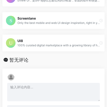
uView UI，是uni-app生态最优秀的UI框架，全面的组件和便捷的工具会让您信手拈来，如鱼得水
Screenlane
Only the best mobile and web UI design inspiration, right in your inbox
UI8
100% curated digital marketplace with a growing library of high quality UX/UI design resources and freebies for designers
暂无评论