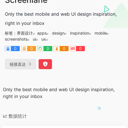
Only the best mobile and web UI design inspiration,
right in your inbox
标签：
界面设计
apps
design
inspiration
mobile
screenshots
ui
ux
0
0
0
0
0
链接直达
Only the best mobile and web UI design inspiration,
right in your inbox
数据统计