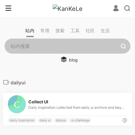
站内
常用
搜索
工具
社区
生活
blog
dailyui
0
Collect UI
Daily inspiration collected from daily ui archive and beyond. Based on Dribbble shots, hand picked, updating daily.
daily inspiration
daily ui
dailyui
ui challenge