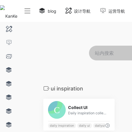
blog
设计导航
运营导航
ui inspiration
0
Collect UI
Daily inspiration collected from daily ui archive and beyond. Based on Dribbble shots, hand picked, updating daily.
daily inspiration
daily ui
dailyui
ui challenge